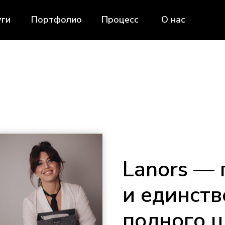
уги
Портфолио
Процесс
О нас
Lanors — 
и единств
полного 