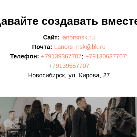
авайте создавать вмест
Сайт:
lanorsnsk.ru
Почта:
Lanors_nsk@bk.ru
Телефон:
+79139367707
;
+79130637707
;
+79139557707
Новосибирск, ул. Кирова, 27